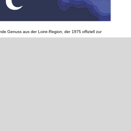
nde Genuss aus der Loire-Region, der 1975 offiziell zur

schen Geschmack ist der Crémant de Loire längst mehr als
ue Champagner-Alternative, die man sich gönnt! 🍇✨
die bis ins Mittelalter zurückreicht: Mönche, Könige und die
 zum echten Klassiker gemacht. Heute feiern wir 50 Jahre
 prickelnde Jahre an! 🍾💫
von
Burkhard Jung
unter
Veranstaltung
veröffentlicht.